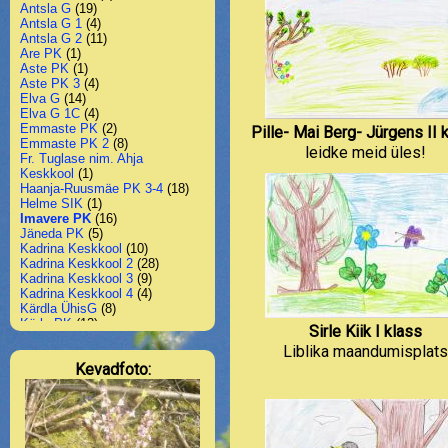
Antsla G
(19)
Antsla G 1
(4)
Antsla G 2
(11)
Are PK
(1)
Aste PK
(1)
Aste PK 3
(4)
Elva G
(14)
Elva G 1C
(4)
Emmaste PK
(2)
Pille- Mai Berg- Jürgens II 
Emmaste PK 2
(8)
leidke meid üles!
Fr. Tuglase nim. Ahja
Keskkool
(1)
Haanja-Ruusmäe PK 3-4
(18)
Helme SIK
(1)
Imavere PK
(16)
Jäneda PK
(5)
Kadrina Keskkool
(10)
Kadrina Keskkool 2
(28)
Kadrina Keskkool 3
(9)
Kadrina Keskkool 4
(4)
Kärdla ÜhisG
(8)
Kärla PK
(12)
Sirle Kiik I klass
Kiili G
(3)
Liblika maandumisplats
Kilingi-Nõmme G
(3)
Kevadfoto:
Koeru Keskkool
(11)
Kohtla-Järve Järve G 3b
(9)
Kohtla-Järve Järve G 1
(4)
Kohtla-Järve Järve G 2
(21)
Kohtla-Järve Järve G 6
(4)
Kohtla-Järve ÜhisG
(11)