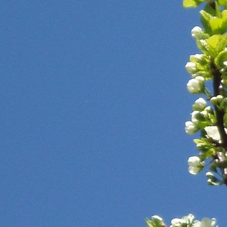
Suure-Jaani G
(4)
Suure-Jaani G 4
(6)
Tääksi PK
(18)
Tallinna 21. Kool
(1)
Tallinna 5. LA
(4)
Tallinna Lauliku LA
(8)
Tallinna Lilleküla G
(31)
Tallinna Lilleküla G 1
(22)
Tallinna Mustjõe G
(8)
Tallinna Ranniku G
(6)
Tallinna Ristiku PK
(8)
Tallinna Ristiku PK 2
(19)
Tartu Descartes'i Lütseum 1
(7)
Tartu Hiie Kool 5.B
(3)
Tartu Hiie Kool 6B
(3)
Tartu Raatuse G
(2)
Tartu Raatuse G 1
(9)
Tartu Raatuse G 5
(8)
Tilsi PK
(1)
Tõrva G
(11)
Tõrva G 2
(24)
Türi Kesklinna LA
(7)
Uulu LA
(5)
Valga G
(9)
Valguta LA-AK
(15)
Vambola LA
(2)
Vasta Kool
(2)
Vastseliina G
(12)