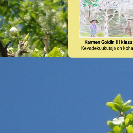
Olustvere PK
(9)
Olustvere PK 1
(8)
Oru LA Mesimumm
(1)
Osula PK 3
(21)
Osula PK 4
(23)
Otepää G
(9)
Paide G
(9)
Paide ÜhisG
(2)
Paikuse PK
(11)
Karmen Goldin III klass
Paistu PK
(7)
Kevadekuukutaja on koha
Parksepa Keskkool 2
(2)
Pärnu Koidula G
(8)
Pärnu Koidula G 1
(16)
Pärnu Noorte LM 1
(7)
Pärnu Vanalinna PK
(33)
Pärnu Vanalinna PK 2
(27)
Peetri PK
(8)
Põltsamaa ÜhisG
(7)
Puiga PK 4
(12)
Püünsi PK
(22)
Puurmani G
(6)
Rakvere Linna AK
(2)
Riidaja PK
(1)
Risti PK, Risti
(6)
Saadjärve Looduskool
(2)
Saaremaa ÜhisG
(11)
Saduküla PK
(12)
Salutaguse
(1)
Sillamäe Eesti PK
(5)
Sõmerpalu PK
(7)