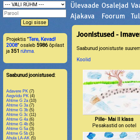
Ülevaade
Osalejad
Va
Ajakava
Foorum
Tu
Joonistused - Imave
Projektis "
Tere, Kevad!
2008
" osaleb
5986
õpilast
Saabunud joonistuste suurema
ja
351
rühma
.
Koolid
Saabunud joonistused:
Adavere PK
(7)
Aegviidu PK
(4)
Ahtme G 2a
(10)
Ahtme G 3a
(7)
Ahtme G 3b
(5)
Ahtme G 3c
(11)
Pille- Mai II klass
Ahtme G 4a
(6)
Ahtme G 4b
(5)
Pesakastid on ootel
Ahtme G 5a
(3)
Ahtme G 5b
(1)
Ahula LA-AK
(5)