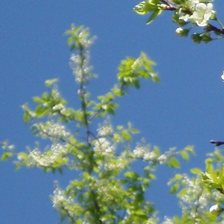
Vastseliina G (5)
(6)
Vastseliina Internaatkool
(2)
Viimsi Kool
(21)
Viljandi MaaG 1c
(5)
Viljandi Valuoja PK
(8)
Vormsi LA-PK
(7)
Võru Kreutzwaldi G
(7)
Võru LA Päkapikk
(12)