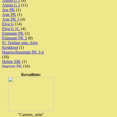
Antsla G 1
(4)
Antsla G 2
(11)
Are PK
(1)
Aste PK
(1)
Aste PK 3
(4)
Elva G
(14)
Elva G 1C
(4)
Emmaste PK
(2)
Emmaste PK 2
(8)
Fr. Tuglase nim. Ahja
Keskkool
(1)
Haanja-Ruusmäe PK 3-4
(18)
Helme SIK
(1)
Imavere PK
(16)
Jäneda PK
(5)
Kevadfoto:
Kadrina Keskkool
(10)
Kadrina Keskkool 2
(28)
Kadrina Keskkool 3
(9)
Kadrina Keskkool 4
(4)
Kärdla ÜhisG
(8)
Kärla PK
(12)
Kiili G
(3)
Kilingi-Nõmme G
(3)
Koeru Keskkool
(11)
"Carmen_süda"