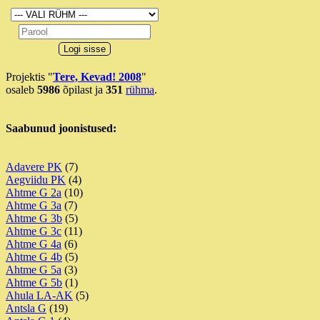
Projektis "
Tere, Kevad! 2008
"
osaleb
5986
õpilast ja
351
rühma
.
Saabunud joonistused:
Adavere PK
(7)
Aegviidu PK
(4)
Ahtme G 2a
(10)
Ahtme G 3a
(7)
Ahtme G 3b
(5)
Ahtme G 3c
(11)
Ahtme G 4a
(6)
Ahtme G 4b
(5)
Ahtme G 5a
(3)
Ahtme G 5b
(1)
Ahula LA-AK
(5)
Antsla G
(19)