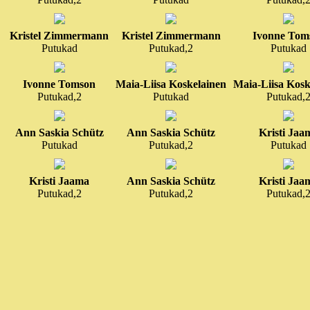
Lüganuse Keskkool
(6)
Lüllemäe PK 2
(8)
Mehikoorma PK 1
(4)
Kristel Zimmermann
Kristel Zimmermann
Ivonne Tom
Melliste AK - LA
(1)
Putukad
Putukad,2
Putukad
Mikitamäe Kool 3-4
(8)
Misso Keskkool
(18)
Narva Eesti G
(14)
Ivonne Tomson
Maia-Liisa Koskelainen
Maia-Liisa Kosk
Narva HumanitaarG 1abcd
Putukad,2
Putukad
Putukad,
(7)
Narva HumanitaarG 2abc
(22)
Ann Saskia Schütz
Ann Saskia Schütz
Kristi Jaa
Narva HumanitaarG 3abc
Putukad
Putukad,2
Putukad
(6)
Narva Pähklimäe G
(2)
Nõo PK
(1)
Kristi Jaama
Ann Saskia Schütz
Kristi Jaa
Olustvere PK
(9)
Putukad,2
Putukad,2
Putukad,
Olustvere PK 1
(8)
Oru LA Mesimumm
(1)
Osula PK 3
(21)
Osula PK 4
(23)
Otepää G
(9)
Paide G
(9)
Paide ÜhisG
(2)
Paikuse PK
(11)
Paistu PK
(7)