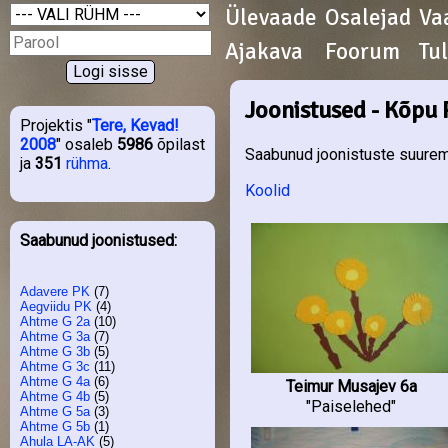
Ülevaade
Osalejad
Va
Ajakava
Foorum
Tu
Joonistused - Kõpu 
Projektis "
Tere, Kevad!
2008
" osaleb
5986
õpilast
Saabunud joonistuste suurema
ja
351
rühma
.
Koolid
Saabunud joonistused:
Adavere PK
(7)
Aegviidu PK
(4)
Ahtme G 2a
(10)
Ahtme G 3a
(7)
Ahtme G 3b
(5)
Ahtme G 3c
(11)
Ahtme G 4a
(6)
Teimur Musajev 6a
Ahtme G 4b
(5)
"Paiselehed"
Ahtme G 5a
(3)
Ahtme G 5b
(1)
Ahula LA-AK
(5)