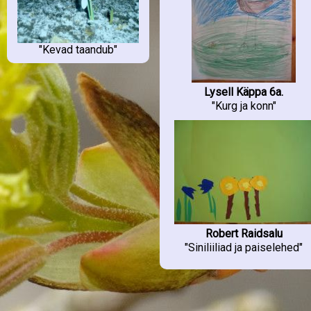
Kolga Keskkool
(9)
Kõmsi LA-AK
(5)
Konguta Kool
(2)
Konguta Kool - LA
(7)
"Kevad taandub"
Koonga PK
(5)
Kõpu PK
(13)
Kostivere PK
(14)
Krabi PK
(6)
Lysell Käppa 6a.
Krabi PK 1
(2)
Krootuse PK
(25)
"Kurg ja konn"
Krootuse PK 4
(7)
Kuldre Kool
(1)
Kuldre Kool 2
(2)
Kuremaa LA-AK
(8)
Kuremaa LA-AK 3
(8)
Kuuste Kool
(5)
Kuuste Kool 2
(2)
Lihula LA II
(15)
Lüganuse Keskkool
(6)
Lüllemäe PK 2
(8)
Mehikoorma PK 1
(4)
Melliste AK - LA
(1)
Robert Raidsalu
Mikitamäe Kool 3-4
(8)
"Siniliiliad ja paiselehed"
Misso Keskkool
(18)
Narva Eesti G
(14)
Narva HumanitaarG 1abcd
(7)
Narva HumanitaarG 2abc
(22)
Narva HumanitaarG 3abc
(6)
Narva Pähklimäe G
(2)
Nõo PK
(1)