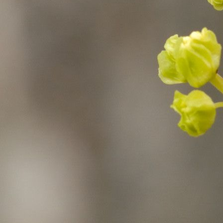
Vastseliina G (5)
(6)
Vastseliina Internaatkool
(2)
Viimsi Kool
(21)
Viljandi MaaG 1c
(5)
Viljandi Valuoja PK
(8)
Vormsi LA-PK
(7)
Võru Kreutzwaldi G
(7)
Võru LA Päkapikk
(12)