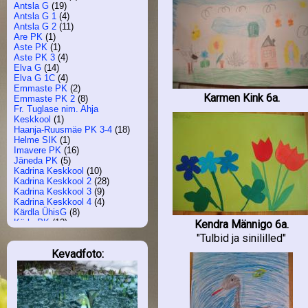
Antsla G
(19)
Antsla G 1
(4)
Antsla G 2
(11)
Are PK
(1)
Aste PK
(1)
Aste PK 3
(4)
Elva G
(14)
Elva G 1C
(4)
Emmaste PK
(2)
Karmen Kink 6a.
Emmaste PK 2
(8)
Fr. Tuglase nim. Ahja
Keskkool
(1)
Haanja-Ruusmäe PK 3-4
(18)
Helme SIK
(1)
Imavere PK
(16)
Jäneda PK
(5)
Kadrina Keskkool
(10)
Kadrina Keskkool 2
(28)
Kadrina Keskkool 3
(9)
Kadrina Keskkool 4
(4)
Kärdla ÜhisG
(8)
Kärla PK
(12)
Kendra Männigo 6a.
Kiili G
(3)
"Tulbid ja sinililled"
Kilingi-Nõmme G
(3)
Kevadfoto:
Koeru Keskkool
(11)
Kohtla-Järve Järve G 3b
(9)
Kohtla-Järve Järve G 1
(4)
Kohtla-Järve Järve G 2
(21)
Kohtla-Järve Järve G 6
(4)
Kohtla-Järve ÜhisG
(11)