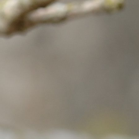
Olustvere PK
(9)
Olustvere PK 1
(8)
Oru LA Mesimumm
(1)
Osula PK 3
(21)
Osula PK 4
(23)
Otepää G
(9)
Paide G
(9)
Paide ÜhisG
(2)
Paikuse PK
(11)
Paistu PK
(7)
Parksepa Keskkool 2
(2)
Pärnu Koidula G
(8)
Pärnu Koidula G 1
(16)
Pärnu Noorte LM 1
(7)
Pärnu Vanalinna PK
(33)
Pärnu Vanalinna PK 2
(27)
Peetri PK
(8)
Põltsamaa ÜhisG
(7)
Puiga PK 4
(12)
Püünsi PK
(22)
Puurmani G
(6)
Rakvere Linna AK
(2)
Riidaja PK
(1)
Risti PK, Risti
(6)
Saadjärve Looduskool
(2)
Saaremaa ÜhisG
(11)
Saduküla PK
(12)
Salutaguse
(1)
Sillamäe Eesti PK
(5)
Sõmerpalu PK
(7)