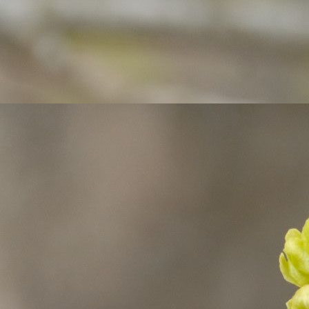
Suure-Jaani G
(4)
Suure-Jaani G 4
(6)
Tääksi PK
(18)
Tallinna 21. Kool
(1)
Tallinna 5. LA
(4)
Tallinna Lauliku LA
(8)
Tallinna Lilleküla G
(31)
Tallinna Lilleküla G 1
(22)
Tallinna Mustjõe G
(8)
Tallinna Ranniku G
(6)
Tallinna Ristiku PK
(8)
Tallinna Ristiku PK 2
(19)
Tartu Descartes'i Lütseum 1
(7)
Tartu Hiie Kool 5.B
(3)
Tartu Hiie Kool 6B
(3)
Tartu Raatuse G
(2)
Tartu Raatuse G 1
(9)
Tartu Raatuse G 5
(8)
Tilsi PK
(1)
Tõrva G
(11)
Tõrva G 2
(24)
Türi Kesklinna LA
(7)
Uulu LA
(5)
Valga G
(9)
Valguta LA-AK
(15)
Vambola LA
(2)
Vasta Kool
(2)
Vastseliina G
(12)