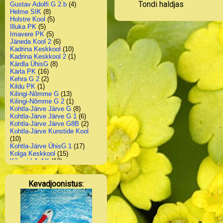
Tondi haldjas
Gustav Adolfi G 2.b
(4)
Helme SIK
(8)
Holstre Kool
(5)
Illuka PK
(5)
Imavere PK
(5)
Jäneda Kool 2
(6)
Kadrina Keskkool
(10)
Kadrina Keskkool 2
(1)
Kärdla ÜhisG
(8)
Kärla PK
(16)
Kehra G 2
(2)
Kildu PK
(1)
Kilingi-Nõmme G
(13)
Kilingi-Nõmme G 2
(1)
Kohtla-Järve Järve G
(8)
Kohtla-Järve Järve G 1
(6)
Kohtla-Järve Järve G8B
(2)
Kohtla-Järve Kunstide Kool
(10)
Kohtla-Järve ÜhisG 1
(17)
Kolga Keskkool
(15)
Kõmsi LA-AK
(12)
Konguta Kool
(14)
Konguta Kool-LA
(5)
Kevadjoonistus:
Koonga PK
(4)
Kõpu PK
(7)
Kose G
(2)
Krabi PK
(9)
Krabi PK 4
(5)
Krabi PK 5
(3)