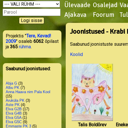
Ülevaade
Osalejad
Va
Ajakava
Foorum
Tu
Joonistused - Krabi
Projektis "
Tere, Kevad!
2009
" osaleb
6062
õpilast
Saabunud joonistuste suurema
ja
365
rühma
.
Koolid
Saabunud joonistused:
Abja G
(3)
Albu PK
(7)
Anna Haava nim Pala Kool
(15)
Aruküla PK
(3)
Aste PK
(4)
Elva G2B
(17)
Elva G4B
(3)
Elva G5A
(1)
Elva G5C
(9)
Talis Boldõrev
Eneke
Emmaste PK 3
(5)