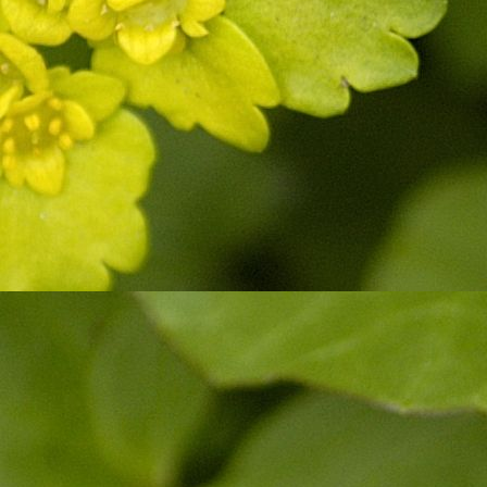
Pärnu ÜhisG
(34)
Pärnu Vanalinna PK
(23)
Pärnu Vanalinna PK2
(1)
Peetri PK
(7)
Puiga PK 1
(7)
Raasiku PK
(5)
Rakvere EraG
(20)
Rakvere Linna AK
(9)
Rakvere Linna AK 1
(3)
Rannu Keskkool
(13)
Raudna PK
(7)
Risti PK
(14)
Ruhnu PK
(4)
Ruusa PK
(4)
Ruusmäe kool
(15)
Seljametsa LA-AK
(7)
Suure-Jaani G
(8)
Suure-Jaani G 3
(4)
Tali PK
(4)
Tallinna Lilleküla G
(31)
Tallinna Lilleküla G1c
(14)
Tallinna Ristiku PK 1.a
(22)
Tallinna ÜhisG
(1)
Tartu Descartes'i Lütseum
(6)
Tartu Descartes'i Lütseum 1c
(2)
Tartu Katoliku Kool 1a
(1)
Tartu Kivilinna G 2.E
(7)
Tartu LM
(10)
Tartu Raatuse G 3
(8)