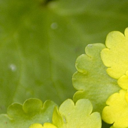
Tartu Veeriku Kool 1
(23)
Tõrva G
(15)
Tõrva G 2
(5)
Valgu PK
(4)
Valgu PK 2
(7)
Valguta LA-AK
(18)
Vastseliina G
(12)
Vastseliina G 3
(11)
Veskitammi LA
(9)
Viimsi Kool
(7)
Viljandi LA Mesimumm
(3)
Viljandi Valuoja PK
(6)
Võru LA Päkapikk
(11)