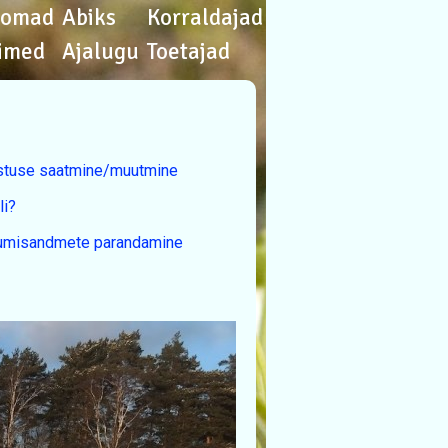
oomad
Abiks
Korraldajad
imed
Ajalugu
Toetajad
ustuse saatmine/muutmine
li?
erumisandmete parandamine