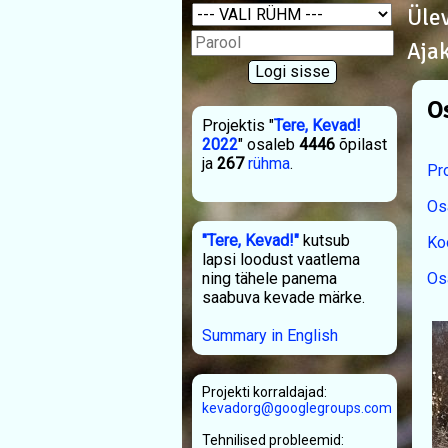
Üle
Aja
O
Projektis "
Tere, Kevad!
2022
" osaleb
4446
õpilast
ja
267
rühma
.
Pro
Os
"Tere, Kevad!"
kutsub
Ko
lapsi loodust vaatlema
Os
ning tähele panema
saabuva kevade märke.
Summary in English
Projekti korraldajad:
kevadorg@googlegroups.com
Tehnilised probleemid: