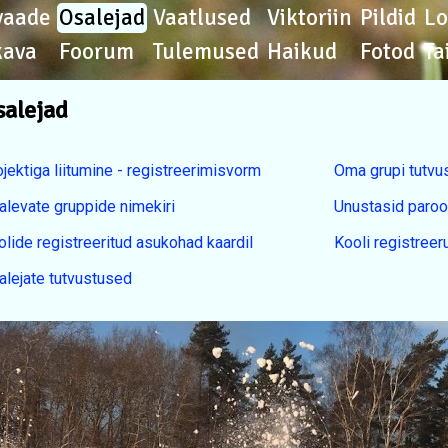
vaade
Osalejad
Vaatlused
Viktoriin
Pildid
L
kava
Foorum
Tulemused
Haikud
Fotod
Ta
salejad
jektiga liitumine - registreerimisvorm
Oma grupi tutv
alevate gruppide nimekiri
Unustasid paroo
olide registreeritud asukohad kaardil
Kooli registre
alejate tutvustused