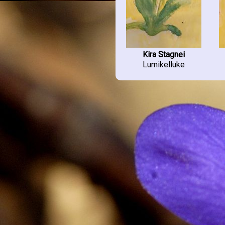
(12)
Riia Eesti PK 3
(3)
Risti Kool 6-9
(4)
Risti PK 1
(7)
Risti PK 4
(1)
Ruhnu PK 14
(1)
Sadala PK 3-4
(7)
Kira Stagnei
Sillamäe Vanalinna Kool 1a
Lumikelluke
(14)
Sillamäe Vanalinna Kool 2a
(10)
Sillamäe Vanalinna Kool 2b
(10)
Suure-Jaani LA Sipsik
(15)
Suuremõisa LA-PK 1-3
(9)
Suuremõisa LA-PK 4-6
(4)
Tabivere PK 2
(5)
Tallinna Allika LA "Kalake"
(4)
Tallinna Arbu LA "3 rühma"
(16)
Tallinna Kesklinna PK
(8)
Tallinna Liikuri LA "6. Rühm"
(8)
Tallinna Meelespea LA
"Naksitrallid"
(2)
Tallinna Mustamäe G 1a
(5)
Tallinna Päevalille LA
"Kузнечики"
(9)
Tallinna Ümera LA
"ABVGDEIKA"
(1)