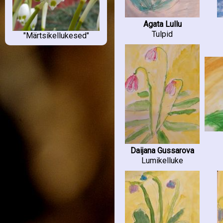
Luunja LA Midrimaa
"Midrikutsud"
(5)
Mäetaguse PK 2
(5)
Agata Lullu
Mäetaguse PK 3
(4)
Tulpid
"Märtsikellukesed"
Metsküla AK 1-2
(6)
Metsküla AK 3-5
(4)
Näpi Kool 5
(1)
Nõo PK 1c
(9)
Nurme Kool 6
(2)
Parksepa Keskkool 2
(14)
Pärnu Kuninga Tänava PK 1
(9)
Pärnu Kuninga Tänava PK 2c
(28)
Pärnu Vanalinna PK 34
(10)
Peetri Kool 4b
(2)
Pelguranna LA "Leiutajad"
(4)
Pelguranna LA "Mõmmikud"
(3)
Pihtla LA "Soobik"
(5)
Daijana Gussarova
Pirita Kose LA "Pihlamard"
(5)
Lumikelluke
Põltsamaa Valla LA
"Siidisaba rühm"
(5)
Põlva LA Mesimumm "Sinilill"
(4)
Puhja Kool 2
(4)
Raasiku PK 1
(12)
Rakke Kool 1
(8)
Rakvere PK 1a
(17)
Rakvere Vabaduse Kool 4c