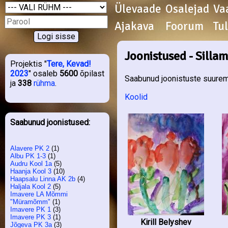
Ülevaade
Osalejad
Va
Ajakava
Foorum
Tu
Joonistused - Silla
Projektis "
Tere, Kevad!
2023
" osaleb
5600
õpilast
Saabunud joonistuste suurema
ja
338
rühma
.
Koolid
Saabunud joonistused:
Alavere PK 2
(1)
Albu PK 1-3
(1)
Audru Kool 1a
(5)
Haanja Kool 3
(10)
Haapsalu Linna AK 2b
(4)
Haljala Kool 2
(5)
Imavere LA Mõmmi
"Müramõmm"
(1)
Imavere PK 1
(3)
Imavere PK 3
(1)
Kirill Belyshev
Jõgeva PK 3a
(3)