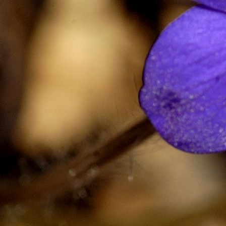
Tallinna Ümera LA
"Miksikesed"
(2)
Tartu Kroonuaia Kool
(28)
Tartu Kroonuaia Kool 35
(5)
Tartu LA Rõõmumaa
"Lepatriinu"
(9)
Tartu Maarjamõisa LA
"Sinilinnu"
(7)
Tilsi LA Muumioru "Muumid"
(9)
Tori PK 3
(1)
Tõrva G 1a
(7)
Türi Lokuta LA "Põrnikad"
(5)
Vääna-Jõesuu Kool 2
(11)
Väike-Maarja G 2a
(6)
Väike-Maarja G 2b
(4)
Väike-Maarja G 3b
(18)
Valga PK 1a
(18)
Värska G 2
(7)
Viluste PK 4
(4)
Virtsu Kool 1
(3)
Virtsu Kool 2-4
(5)
Voore PK (LA) "Siilike"
(6)