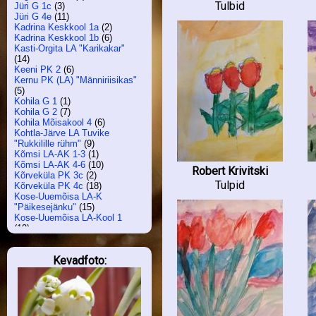
Tulbid
Jüri G 1c
(3)
Jüri G 4e
(11)
Kadrina Keskkool 1a
(2)
Kadrina Keskkool 1b
(6)
Kasti-Orgita LA "Karikakar"
(14)
Keeni PK 2
(6)
Kernu PK (LA) "Männiriisikas"
(5)
Kohila G 1
(1)
Kohila G 2
(7)
Kohila Mõisakool 4
(6)
Kohtla-Järve LA Tuvike
"Rukkilille rühm"
(9)
Kõmsi LA-AK 1-3
(1)
Kõmsi LA-AK 4-6
(10)
Robert Krivitski
Kõrveküla PK 3c
(2)
Tulpid
Kõrveküla PK 4c
(18)
Kose-Uuemõisa LA-K
"Päikesejänku"
(15)
Kose-Uuemõisa LA-Kool 1
(19)
Krootuse PK
(26)
Lähte ÜhisG 1b
(3)
Kevadfoto:
Laitse LA "Õiekesed"
(1)
Lasnamäe PK 2b
(4)
Lasnamäe PK 3a
(3)
Lüllemäe PK 1
(4)
Luunja LA Midrimaa
"Midrihiired"
(1)