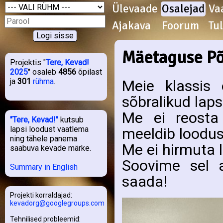
Ülevaade
Osalejad
Va
Ajakava
Foorum
Tu
Mäetaguse Põ
Projektis "
Tere, Kevad!
2025
" osaleb
4856
õpilast
ja
301
rühma
.
Meie klassis 
sõbralikud laps
Me ei reosta
"Tere, Kevad!"
kutsub
lapsi loodust vaatlema
meeldib loodus
ning tähele panema
Me ei hirmuta 
saabuva kevade märke.
Soovime sel 
Summary in English
saada!
Projekti korraldajad:
kevadorg@googlegroups.com
Tehnilised probleemid: