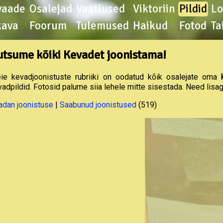
vaade
Osalejad
Vaatlused
Viktoriin
Pildid
L
kava
Foorum
Tulemused
Haikud
Fotod
Ta
utsume kõiki Kevadet joonistama!
ie kevadjoonistuste rubriiki on oodatud kõik osalejate oma
vadpildid. Fotosid palume siia lehele mitte sisestada. Need lisa
adan joonistuse
|
Saabunud joonistused
(519)