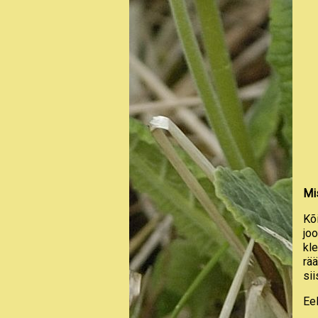
Risti Kool 7-9
(1)
Risti PK 1
(7)
Setomaa Kool (Värska) 2
(8)
Sillamäe Vanalinna Kool 1a
(3)
Sipa-Laukna LA "Sipa
Kurepesa"
(3)
Suure-Jaani Kool 2a
(18)
Suure-Jaani LA Sipsik
"Päikesekiired"
(19)
Tallinna LA Naksitrallid
"Mesilased"
(6)
Tallinna Liivaku LA
"Õnneseened"
(5)
Tallinna Meelespea LA
"Lepatriinud
(1)
Tallinna Meelespea LA
"Naksitrallid"
(4)
Mi
Tallinna Mustamäe G 3a
(6)
Tallinna Tondi Kool 1
(1)
Kõ
Tallinna Tondi Kool 7-8
(2)
jo
Tartu LA Rõõmumaa
"Lepatriinud"
(1)
kl
Tartu Maarjamõisa LA
rää
"Sinilind"
(6)
sii
Tõrva G 3a
(8)
Väike-Maarja G 4b
(7)
Valga PK 3c
(3)
Ee
Vana-Vigala PK 3
(4)
Viluste PK 2
(10)