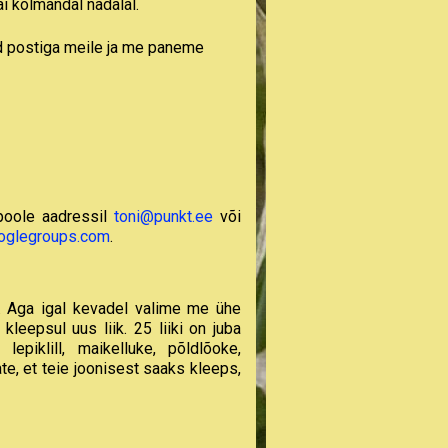
i kolmandal nädalal.
id postiga meile ja me paneme
 poole aadressil
toni@punkt.ee
või
oglegroups.com
.
 Aga igal kevadel valime me ühe
kleepsul uus liik. 25 liiki on juba
epiklill, maikelluke, põldlõoke,
ate, et teie joonisest saaks kleeps,