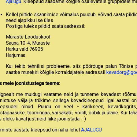
Ajalugu
. Kleepsud saadame kõigile osalevatele gruppidele ma
Kellel piltide skännimise võimalus puudub, võivad saata pild
need ajapikku ise üles.
Postiga tuleks pildid saata aadressil:
Muraste Looduskool
Sauna 10-4, Muraste
Harku vald 76905
Harjumaa
Kui tekib tehnilisi probleeme, siis pöörduge palun Tõnise
saatke murekiri kõigile korraldajatele aadressil
kevadorg@go
s meie joonistustega teeme:
igpealt me muidugi vaatame neid ja tunneme kevadest rõõmu.
onistuse välja ja trükime sellega kevadkleepsud. Igal aastal on 
eepsudel olnud. Puudu on veel - karikseen, kevadkogrits, l
stapääsuke, toomingas, varsakabi, võilill, ööbik ja ülane. Kui tah
s oleks kaval just neid liike joonistada. :-)
lmiste aastate kleepsud on näha lehel
AJALUGU