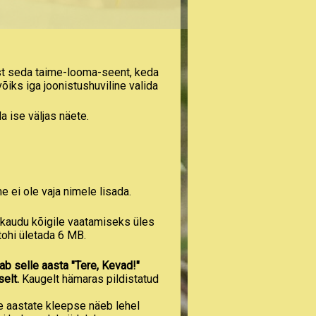
ust seda taime-looma-seent, keda
õiks iga joonistushuviline valida
da ise väljas näete.
ime ei ole vaja nimele lisada.
 kaudu kõigile vaatamiseks üles
 tohi ületada 6 MB.
ab selle aasta "Tere, Kevad!"
selt.
Kaugelt hämaras pildistatud
te aastate kleepse näeb lehel