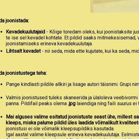
da joonistada:
Kevadekuulutajaid
- Kõige toredam oleks, kui joonistaksite j
te ise sel kevadel kohtate. Et pildid saaks mitmekesisemad, v
joonistamiseks erineva kevadekuulutaja.
Lihtsalt kevadet
- nii seda, mida ette kujutate, kui ka seda, mi
da joonistustega teha:
Pange kindlasti pildile allkiri ja lisage autori täisnimi. Grupi n
Valmis joonistused tuleks skaneerida ja ülaloleva veebivormi
panna. Pildifail peaks olema
.jpg
laiendiga ning faili suurus ei
Mai alguses valime esitatud joonistuste seast ühe, millest sa
kleeps, miska palume pildid üles laadida võimalikult kvaliteet
joonistusi ei ole võimalik kleepsupildiks kasutada.
Igal aastal valime kleepsule erineva kevadekuulutaja. Eelmis