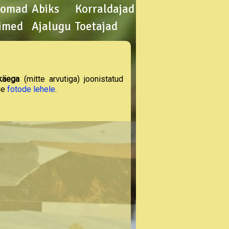
oomad
Abiks
Korraldajad
imed
Ajalugu
Toetajad
käega
(mitte arvutiga) joonistatud
ge
fotode lehele
.