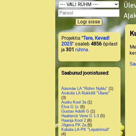
Üle
Aja
K
Projektis "
Tere, Kevad!
2025
" osaleb
4856
õpilast
Me
ja
301
rühma
.
ke
Sa
Saabunud joonistused:
Ääsmäe LA "Rühm Nublu"
(1)
Aruküla LA Rukkilill "Ülane"
(3)
Audru Kool 3a
(1)
Elva G 1c
(6)
Gustav Adolfi G
(1)
Haabersti Vene G 1-3
(5)
Haanja Kool 2
(6)
Jõgeva PK 2a
(6)
Kabala LA-PK "Lepatriinud"
(4)