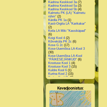
Kadrina Keskkool 3a
(7)
Kadrina Keskkool 5a
(3)
Kadrina Keskkool 5b
(4)
Kalmetu PK (LA) "Kalmetu
rühm"
(2)
Kärdla PK 1a
(1)
Kasti-Orgita LA "Karikakar"
(2)
Keila LA Miki "Kassikäpad"
(6)
Koigi Kool 4
(2)
Kõrveküla PK 2c
(6)
Kose G 2c
(17)
Kose-Uuemõisa LA-Kool 3
(30)
Kose-Uuemõisa LA-Kool
"PÄIKESEJÄNKUD"
(6)
Krootuse Kool 1
(4)
Krootuse Kool 3
(15)
Kuldre Kool 6
(1)
Kurtna Kool 2
(15)
Kurtna Kool 3b
(3)
Kurtna Kool 4
(3)
Lääneranna G, Kõmsi 1-6
(11)
Kevadjoonistus:
Lasnamäe PK 4b
(4)
Luunja LA Midrimaa
"Midrihobud"
(7)
Maardu G 3d4
(26)
Mäetaguse PK 1
(9)
Metsküla AK 1
(12)