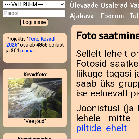
Ülevaade
Osalejad
Va
Ajakava
Foorum
Tu
Foto saatmin
Projektis "
Tere, Kevad!
2025
" osaleb
4856
õpilast
ja
301
rühma
.
Sellelt lehelt 
Fotosid saatke
liikuge tagasi 
Kevadfoto:
saab üks grupp
ise eelnevalt p
Joonistusi (ja
lehele mitte 
"Vee jõud"
piltide lehelt
.