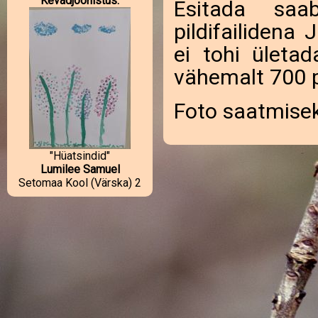
Kevadjoonistus:
Esitada saa
pildifailidena
ei tohi ület
vähemalt 700 pi
Foto saatmisek
"Hüatsindid"
Lumilee Samuel
Setomaa Kool (Värska) 2