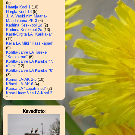
(5)
Haanja Kool 1
(10)
Hargla Kool 13
(5)
J. V. Veski nim Maarja-
Magdaleena PK 3
(6)
Kadrina Keskkool 1c
(2)
Kadrina Keskkool 2a
(13)
Kasti-Orgita LA "Karikakar"
(11)
Keila LA Miki "Kassikäpad"
(9)
Kohtla-Järve LA Tareke
"Karikakrad"
(6)
Kohtla-Järve LA Karuke "7.
rühm"
(12)
Kohtla-Järve LA Karuke "8"
(3)
Kõmsi LA-AK 2-5
(10)
Kõmsi LA-AK 6
(4)
Koosa LA "Lepatriinud"
(2)
Kose-Uuemõisa LA-Kool 2
(23)
Krootuse PK 2
(20)
Kuldre Kool 5-6
(3)
Kevadfoto:
Kuressaare Hariduse Kool 2d
(19)
Kuuste Kool (LA)
"Päiksekesed"
(4)
Laekvere PK 1
(7)
Laekvere PK 2
(25)