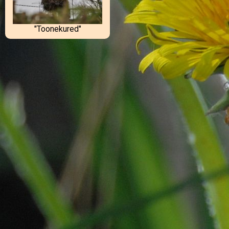
Lagedi LA "Mesimummud"
(5)
Luunja LA Midrimaa
"Midrikiisud"
(1)
"Toonekured"
Maardu G 2-3
(4)
Mäetaguse PK 2
(6)
Metsküla AK 1-2
(9)
Metsküla AK 3
(5)
Metsküla AK 4-6
(5)
Nõo PK 1c
(4)
Nõo PK 2c
(8)
Olustvere LA Piilu "Muumi"
(1)
Orava PK 1-2
(5)
Oskar Lutsu Palamuse G 2
(3)
Osula PK
(1)
Osula PK 4
(3)
Padise PK 1-4
(6)
Palamuse LA "Kurekesed"
(6)
Paldiski LA Sipsik
"Maasikas"
(2)
Parksepa Keskkool 1
(10)
Parksepa Keskkool 3
(16)
Pärnu Kuninga Tänava PK 1c
(10)
Pärnu Kuninga Tänava PK 2
(11)
Pärnu Rääma PK 2b
(6)
Pärnu Vanalinna PK 45
(3)
Pelguranna LA "Leiutad rühm"