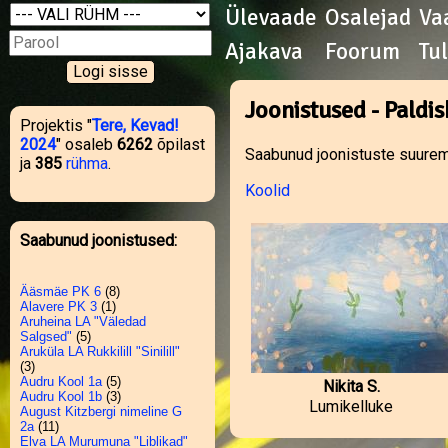
Ülevaade
Osalejad
Va
Ajakava
Foorum
Tu
Joonistused - Paldis
Projektis "
Tere, Kevad!
2024
" osaleb
6262
õpilast
Saabunud joonistuste suurema
ja
385
rühma
.
Koolid
Saabunud joonistused:
Ääsmäe PK 6
(8)
Alavere PK 3
(1)
Aruheina LA "Väledad
Salgsed"
(5)
Aruküla LA Rukkilill "Sinilill"
(3)
Audru Kool 1a
(5)
Nikita S.
Audru Kool 1b
(3)
Lumikelluke
August Kitzbergi nimeline G
2a
(11)
Elva LA Murumuna "Liblikad"