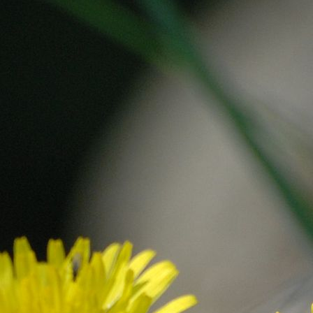
Tallinna Kesklinna PK 2d4
(1)
Tallinna Kesklinna PK 2d5
(1)
Tallinna LA Naksitrallid
"Mesilased"
(6)
Tallinna Lehola LA
"Pöialpoisid"
(2)
Tallinna Mustamäe G 2a
(7)
Tallinna Suur-Pae LA
"Pääsukesed"
(4)
Tallinna Suur-Pae LA
"Sipelgad"
(1)
Tallinna Tondi PK
(3)
Tallinna Unistuse LA
"Sajajalgsed"
(1)
Tartu Hiie Kool 2b
(4)
Tartu LA Poku "Liblikas"
(5)
Tartu LA Rõõmumaa
"Lepatriinu"
(4)
Tartu Maarjamõisa LA
"Sinilind"
(13)
Tartu WaldorfG 1a
(81)
Toila G 2b
(22)
Türi Lokuta LA "Põrnikate
rühm"
(5)
Vääna-Jõesuu Kool 3
(8)
Väätsa PK 2
(3)
Väike-Maarja G 1a
(4)
Väike-Maarja G 3b
(4)
Valga PK 2a
(16)