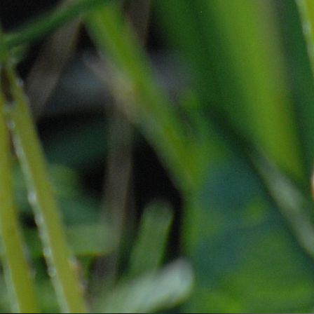
(12)
Pirita Kose LA "Sipelgad"
(3)
Pirita MajandusG 2c
(5)
Põhja-Järva Kool 4
(4)
Põltsamaa ÜhisG 3b
(2)
Põlva Lõunakaare LA
Mesimumm "Sinilill"
(6)
Rakke Kool 2
(6)
Rakvere Vabaduse Kool 4b
(46)
Rakvere Vabaduse Kool 5c
(16)
Rapla Vesiroosi Kool 1b
(1)
Rapla Vesiroosi Kool 2a
(5)
Riia Eesti PK 1
(3)
Riisipere LA "Kastanid"
(34)
Risti Kool 4
(7)
Risti Kool 5-9
(2)
Risti PK 2
(9)
Saku LA Terake "Lepalinnud"
(13)
Sillamäe Vanalinna Kool 3b
(2)
Sitsi LA "rühm Piibeleht"
(7)
Suure-Jaani LA Sipsik
"Päikesekiired"
(12)
Suuremõisa LA-PK 1-6
(13)
Tallinna Kesklinna PK 2d1
(2)
Tallinna Kesklinna PK 2d2
(1)
Tallinna Kesklinna PK 2d3
(2)