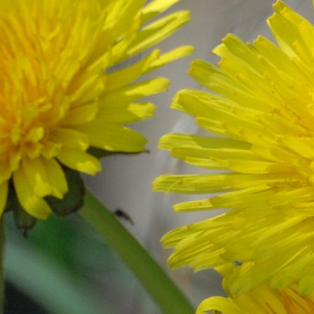
Valga PK 2c
(5)
Värska G 3
(11)
Viiratsi Kool 4
(3)
Viljandi Kaare Kool 1a2a
(1)
Viluste PK 1
(12)
Võru Kesklinna Kool 2d
(2)
Võru Kesklinna Kool 3b
(28)