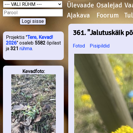
Ülevaade
Osalejad
Va
Ajakava
Foorum
Tu
361. "Jalutuskäik põ
Projektis "
Tere, Kevad!
2026
" osaleb
5582
õpilast
Fotod
Pisipildid
ja
321
rühma
.
Kevadfoto: