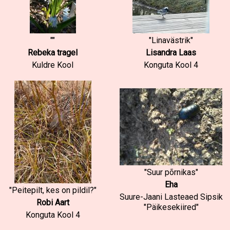
""
"Linavästrik"
Rebeka tragel
Lisandra Laas
Kuldre Kool
Konguta Kool 4
"Suur põrnikas"
Eha
"Peitepilt, kes on pildil?"
Suure-Jaani Lasteaed Sipsik
Robi Aart
"Päikesekiired"
Konguta Kool 4