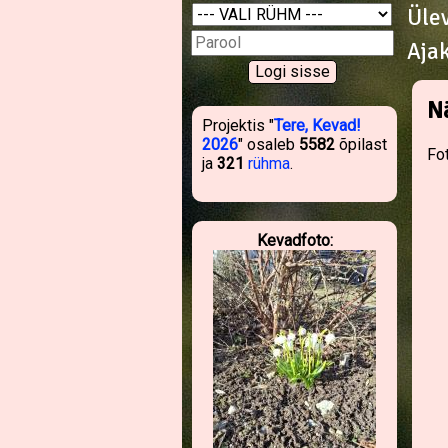
Üle
Aja
N
Projektis "
Tere, Kevad!
2026
" osaleb
5582
õpilast
Fo
ja
321
rühma
.
Kevadfoto: