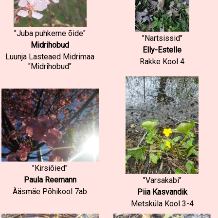
"Juba puhkeme õide"
"Nartsissid"
Midrihobud
Elly-Estelle
Luunja Lasteaed Midrimaa
Rakke Kool 4
"Midrihobud"
"Kirsiõied"
Paula Reemann
"Varsakabi"
Ääsmäe Põhikool 7ab
Piia Kasvandik
Metsküla Kool 3-4