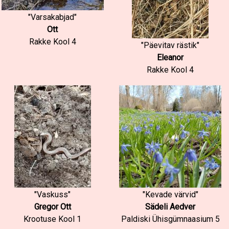
"Varsakabjad"
Ott
Rakke Kool 4
"Päevitav rästik"
Eleanor
Rakke Kool 4
"Vaskuss"
"Kevade värvid"
Gregor Ott
Sädeli Aedver
Krootuse Kool 1
Paldiski Ühisgümnaasium 5