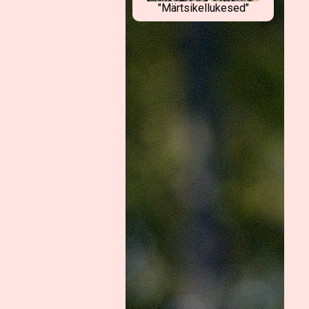
"Märtsikellukesed"