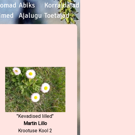
oomad
Abiks
Korraldajad
imed
Ajalugu
Toetajad
"Kevadised lilled"
Martin Lillo
Krootuse Kool 2