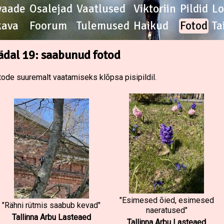
vaade
Osalejad
Vaatlused
Viktoriin
Pildid
L
kava
Foorum
Tulemused
Haikud
Fotod
Ta
ädal 19: saabunud fotod
tode suuremalt vaatamiseks klõpsa pisipildil.
"Esimesed õied, esimesed
"Rähni rütmis saabub kevad"
naeratused"
Tallinna Arbu Lasteaed
Tallinna Arbu Lasteaed