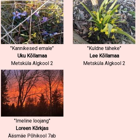
"Kannikesed emale"
"Kuldne täheke"
Uku Kõllamaa
Lee Kõllamaa
Metsküla Algkool 2
Metsküla Algkool 2
"Imeline loojang"
Loreen Kõrkjas
Ääsmäe Põhikool 7ab