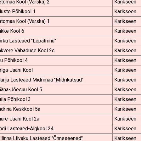
etomaa Kool (Värska) 2
Karikseen
luste Põhikool 1
Karikseen
etomaa Kool (Värska) 1
Karikseen
akke Kool 6
Karikseen
rku Lasteaed "Lepatriinu"
Karikseen
akvere Vabaduse Kool 2c
Karikseen
u Põhikool 4
Karikseen
lga-Jaani Kool
Karikseen
unja Lasteaed Midrimaa "Midrikutsud"
Karikseen
ääna-Jõesuu Kool 5
Karikseen
ila Põhikool 3
Karikseen
adrina Keskkool 5a
Karikseen
ure-Jaani Kool 2a
Karikseen
ndi Lasteaed-Algkool 24
Karikseen
llinna Liivaku Lasteaed "Õnneseened"
Karikseen