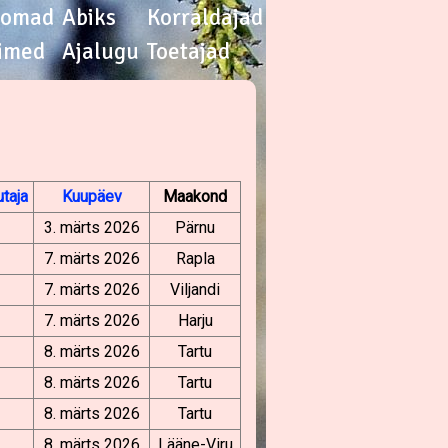
oomad
Abiks
Korraldajad
imed
Ajalugu
Toetajad
taja
Kuupäev
Maakond
3. märts 2026
Pärnu
7. märts 2026
Rapla
7. märts 2026
Viljandi
7. märts 2026
Harju
8. märts 2026
Tartu
8. märts 2026
Tartu
8. märts 2026
Tartu
8. märts 2026
Lääne-Viru