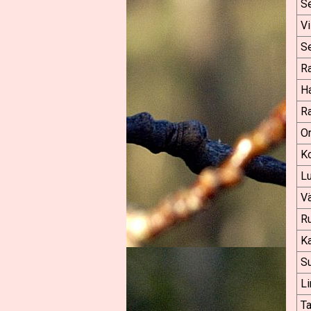
S
Vi
S
R
Ha
R
Or
Ko
Lu
V
Ru
K
Su
Li
Ta