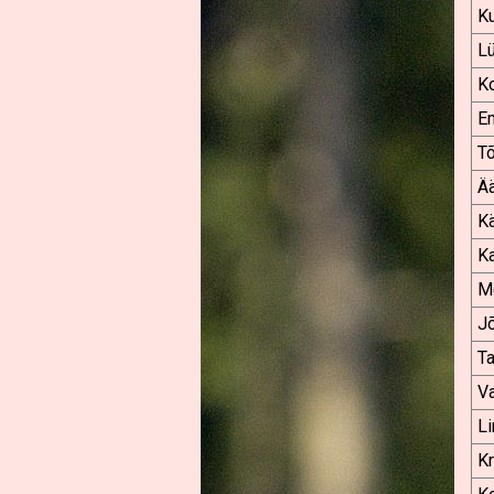
Ku
L
K
E
T
Ä
Kä
Ka
Me
J
Ta
V
Li
K