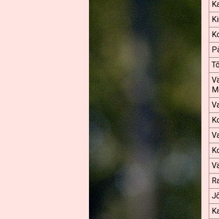
Ka
Ki
K
P
Tõ
V
M
Va
K
V
K
V
Ra
J
K