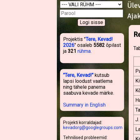
Üle
Aja
R
Projektis "
Tere, Kevad!
2026
" osaleb
5582
õpilast
Tab
ja
321
rühma
.
Pa
"Tere, Kevad!"
kutsub
Ki
lapsi loodust vaatlema
ning tähele panema
K
saabuva kevade märke.
H
Summary in English
Ta
J.
Projekti korraldajad:
kevadorg@googlegroups.com
La
Tehnilised probleemid:
K