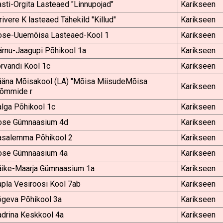
sti-Orgita Lasteaed "Linnupojad"
Karikseen
rivere K lasteaed Tähekild "Killud"
Karikseen
ose-Uuemõisa Lasteaed-Kool 1
Karikseen
ärnu-Jaagupi Põhikool 1a
Karikseen
rvandi Kool 1c
Karikseen
ääna Mõisakool (LA) "Mõisa MiisudeMõisa
Karikseen
õmmide r
lga Põhikool 1c
Karikseen
ose Gümnaasium 4d
Karikseen
asalemma Põhikool 2
Karikseen
ose Gümnaasium 4a
Karikseen
äike-Maarja Gümnaasium 1a
Karikseen
pla Vesiroosi Kool 7ab
Karikseen
õgeva Põhikool 3a
Karikseen
adrina Keskkool 4a
Karikseen