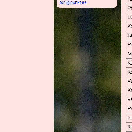
toni@punkt.ee
Põ
L
K
T
Pu
Me
Ku
K
Va
Ka
Va
P
Rõ
Ra