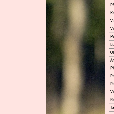
Rõ
Ko
Va
Vi
Põ
L
Ol
Ar
Põ
R
R
Vi
R
Ta