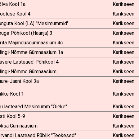
lva Kool 1a
Karikseen
rootuse Kool 4
Karikseen
onguta Kool (LA) "Mesimummid"
Karikseen
uge Põhikool (Haanja) 3
Karikseen
irita Majandusgümnaasium 4c
Karikseen
ilingi-Nõmme Gümnaasium 1a
Karikseen
lavere Lasteaed-Põhikool 4
Karikseen
ilingi-Nõmme Gümnaasium
Karikseen
ure-Jaani Kool 3a
Karikseen
akke Kool 1
Karikseen
ru lasteaed Mesimumm "Õieke"
Karikseen
sti Kool 5-9
Karikseen
oksa Gümnaasium
Karikseen
rvandi Lasteaed Rüblik "Teokesed"
Karikseen