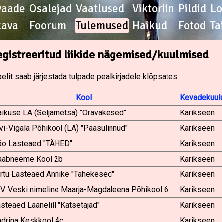
vaade
Osalejad
Vaatlused
Viktoriin
Pildid
L
kava
Foorum
Tulemused
Haikud
Fotod
Ta
egistreeritud liikide nägemised/kuulmised
elit saab järjestada tulpade pealkirjadele klõpsates
Kool
Kevadekuulu
ikuse LA (Seljametsa) "Oravakesed"
Karikseen
vi-Vigala Põhikool (LA) "Pääsulinnud"
Karikseen
õo Lasteaed "TÄHED"
Karikseen
aabneeme Kool 2b
Karikseen
rtu Lasteaed Annike "Tähekesed"
Karikseen
 V. Veski nimeline Maarja-Magdaleena Põhikool 6
Karikseen
steaed Laanelill "Katsetajad"
Karikseen
adrina Keskkool 4c
Karikseen