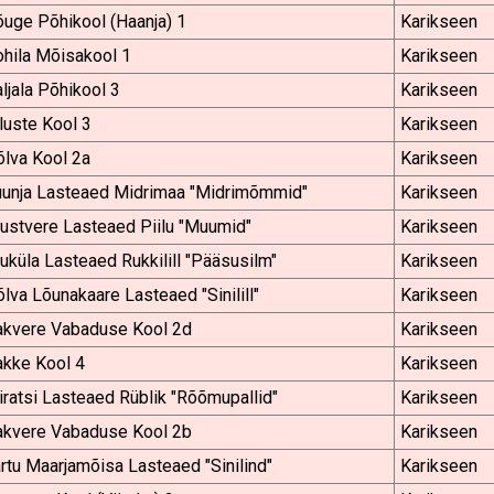
uge Põhikool (Haanja) 1
Karikseen
hila Mõisakool 1
Karikseen
ljala Põhikool 3
Karikseen
luste Kool 3
Karikseen
lva Kool 2a
Karikseen
uunja Lasteaed Midrimaa "Midrimõmmid"
Karikseen
ustvere Lasteaed Piilu "Muumid"
Karikseen
uküla Lasteaed Rukkilill "Pääsusilm"
Karikseen
lva Lõunakaare Lasteaed "Sinilill"
Karikseen
akvere Vabaduse Kool 2d
Karikseen
akke Kool 4
Karikseen
iratsi Lasteaed Rüblik "Rõõmupallid"
Karikseen
akvere Vabaduse Kool 2b
Karikseen
rtu Maarjamõisa Lasteaed "Sinilind"
Karikseen