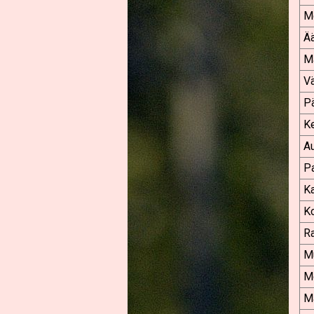
Me
Ä
Ma
Vä
Pä
Ke
Au
P
K
Ko
R
M
M
M