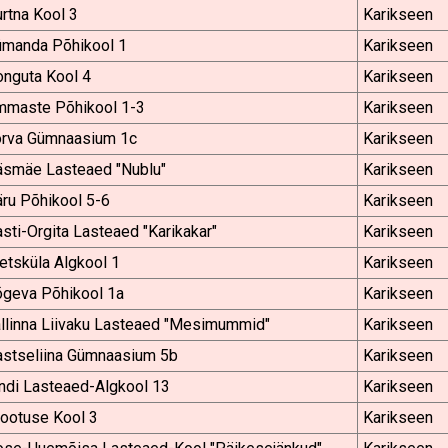
rtna Kool 3
Karikseen
ümanda Põhikool 1
Karikseen
onguta Kool 4
Karikseen
mmaste Põhikool 1-3
Karikseen
õrva Gümnaasium 1c
Karikseen
äsmäe Lasteaed "Nublu"
Karikseen
ru Põhikool 5-6
Karikseen
sti-Orgita Lasteaed "Karikakar"
Karikseen
tsküla Algkool 1
Karikseen
õgeva Põhikool 1a
Karikseen
llinna Liivaku Lasteaed "Mesimummid"
Karikseen
astseliina Gümnaasium 5b
Karikseen
ndi Lasteaed-Algkool 13
Karikseen
rootuse Kool 3
Karikseen