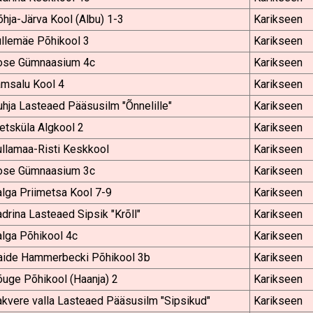
hja-Järva Kool (Albu) 1-3
Karikseen
üllemäe Põhikool 3
Karikseen
ose Gümnaasium 4c
Karikseen
amsalu Kool 4
Karikseen
hja Lasteaed Pääsusilm "Õnnelille"
Karikseen
tsküla Algkool 2
Karikseen
llamaa-Risti Keskkool
Karikseen
ose Gümnaasium 3c
Karikseen
lga Priimetsa Kool 7-9
Karikseen
drina Lasteaed Sipsik "Krõll"
Karikseen
lga Põhikool 4c
Karikseen
aide Hammerbecki Põhikool 3b
Karikseen
uge Põhikool (Haanja) 2
Karikseen
kvere valla Lasteaed Pääsusilm "Sipsikud"
Karikseen