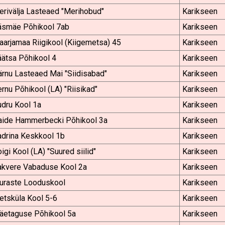
rivälja Lasteaed "Merihobud"
Karikseen
äsmäe Põhikool 7ab
Karikseen
arjamaa Riigikool (Kiigemetsa) 45
Karikseen
ätsa Põhikool 4
Karikseen
rnu Lasteaed Mai "Siidisabad"
Karikseen
rnu Põhikool (LA) "Riisikad"
Karikseen
dru Kool 1a
Karikseen
aide Hammerbecki Põhikool 3a
Karikseen
adrina Keskkool 1b
Karikseen
igi Kool (LA) "Suured siilid"
Karikseen
akvere Vabaduse Kool 2a
Karikseen
uraste Looduskool
Karikseen
etsküla Kool 5-6
Karikseen
äetaguse Põhikool 5a
Karikseen