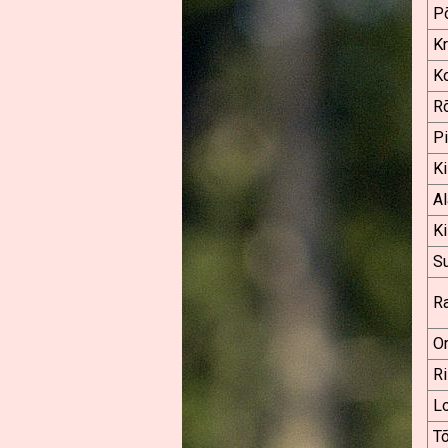
Põ
K
K
Rõ
P
K
A
K
Su
R
O
Ri
L
Tõ