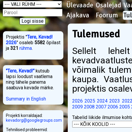
Ülevaade
Osalejad
Va
Ajakava
Foorum
Tu
Tulemused
Projektis "
Tere, Kevad!
2026
" osaleb
5582
õpilast
ja
321
rühma
.
Sellelt lehe
kevadvaatlust
võimalik tulem
"Tere, Kevad!"
kutsub
lapsi loodust vaatlema
kaupa. Vaatlu
ning tähele panema
projektis osale
saabuva kevade märke.
Summary in English
2026
2025
2024
2023
202
2009
2008
2007
2006
2005
Projekti korraldajad:
Tabelid liikide ilmumise koht
kevadorg@googlegroups.com
Tehnilised probleemid: