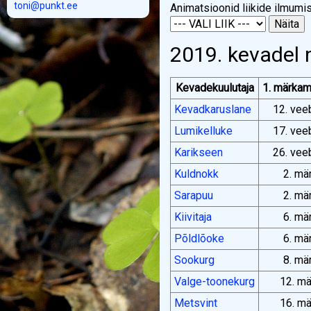
toni@punkt.ee
Animatsioonid liikide ilmumis
2019. kevadel 
Kevadekuulutaja
1. märkam
Kevadkaruslane
12. vee
Lumikelluke
17. vee
Karikseen
26. vee
Kuldnokk
2. mä
Sarapuu
2. mä
Kiivitaja
6. mä
Põldlõoke
6. mä
Sookurg
8. mä
Valge-toonekurg
12. mä
Metsvint
16. mä