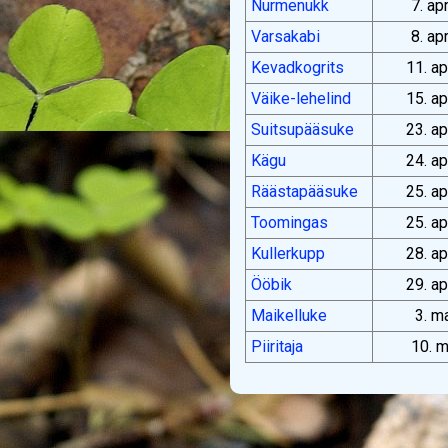
Nurmenukk
7. ap
Varsakabi
8. ap
Kevadkogrits
11. ap
Väike-lehelind
15. ap
Suitsupääsuke
23. ap
Kägu
24. ap
Räästapääsuke
25. ap
Toomingas
25. ap
Kullerkupp
28. ap
Ööbik
29. ap
Maikelluke
3. m
Piiritaja
10. m