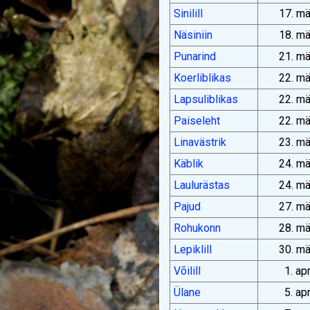
Sinilill
17. mä
Näsiniin
18. mä
Punarind
21. mä
Koerliblikas
22. mä
Lapsuliblikas
22. mä
Paiseleht
22. mä
Linavästrik
23. mä
Käblik
24. mä
Laulurästas
24. mä
Pajud
27. mä
Rohukonn
28. mä
Lepiklill
30. mä
Võilill
1. ap
Ülane
5. ap