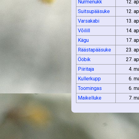
Nurmenukk
12. ap
Suitsupääsuke
12. ap
Varsakabi
13. ap
Võilill
14. ap
Kägu
17. ap
Räästapääsuke
23. ap
Ööbik
27. ap
Piiritaja
4. m
Kullerkupp
6. m
Toomingas
6. m
Maikelluke
7. m