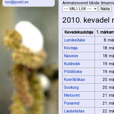
toni@punkt.ee
Animatsioonid liikide ilmumis
2010. kevadel 
Kevadekuulutaja
1. märkam
Lumikelluke
8. mä
Kiivitaja
18. mä
Näsiniin
18. mä
Kuldnokk
19. mä
Põldlõoke
19. mä
Koerliblikas
20. mä
Sookurg
20. mä
Metsvint
21. mä
Punarind
21. mä
Laulurästas
22. mä