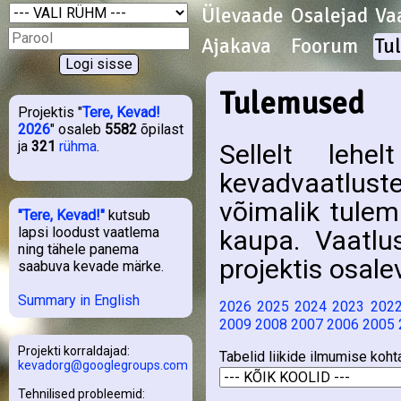
Ülevaade
Osalejad
Va
Ajakava
Foorum
Tu
Tulemused
Projektis "
Tere, Kevad!
2026
" osaleb
5582
õpilast
ja
321
rühma
.
Sellelt lehe
kevadvaatlust
võimalik tulem
"Tere, Kevad!"
kutsub
lapsi loodust vaatlema
kaupa. Vaatlu
ning tähele panema
projektis osale
saabuva kevade märke.
Summary in English
2026
2025
2024
2023
202
2009
2008
2007
2006
2005
Projekti korraldajad:
Tabelid liikide ilmumise koht
kevadorg@googlegroups.com
Tehnilised probleemid: