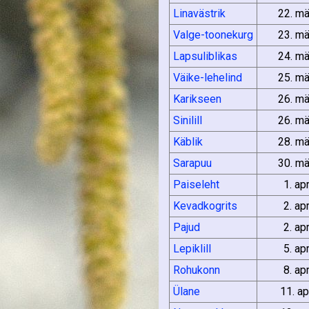
Linavästrik
22. mä
Valge-toonekurg
23. mä
Lapsuliblikas
24. mä
Väike-lehelind
25. mä
Karikseen
26. mä
Sinilill
26. mä
Käblik
28. mä
Sarapuu
30. mä
Paiseleht
1. ap
Kevadkogrits
2. ap
Pajud
2. ap
Lepiklill
5. ap
Rohukonn
8. ap
Ülane
11. ap