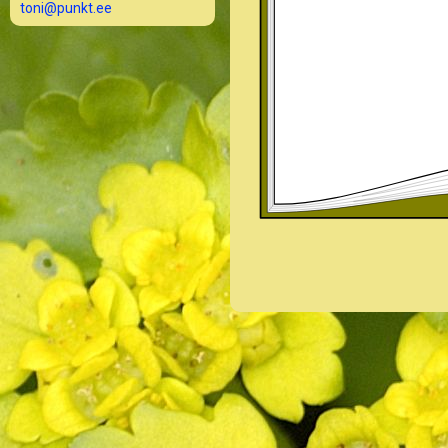
toni@punkt.ee