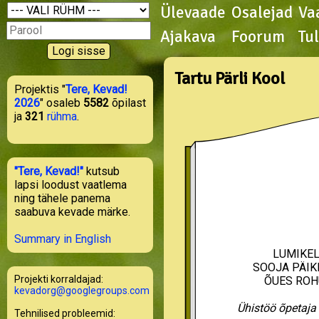
Ülevaade
Osalejad
Va
Ajakava
Foorum
Tu
Tartu Pärli Kool
Projektis "
Tere, Kevad!
2026
" osaleb
5582
õpilast
ja
321
rühma
.
"Tere, Kevad!"
kutsub
lapsi loodust vaatlema
ning tähele panema
saabuva kevade märke.
Summary in English
LUMIKE
SOOJA PÄIK
Projekti korraldajad:
ÕUES ROH
kevadorg@googlegroups.com
Ühistöö õpetaja 
Tehnilised probleemid: