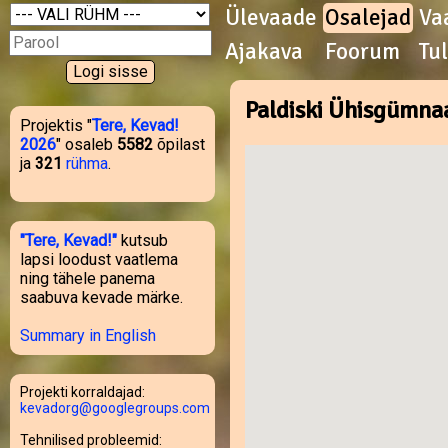
Ülevaade
Osalejad
Va
Ajakava
Foorum
Tu
Paldiski Ühisgümna
Projektis "
Tere, Kevad!
2026
" osaleb
5582
õpilast
ja
321
rühma
.
"Tere, Kevad!"
kutsub
lapsi loodust vaatlema
ning tähele panema
saabuva kevade märke.
Summary in English
Projekti korraldajad:
kevadorg@googlegroups.com
Tehnilised probleemid: