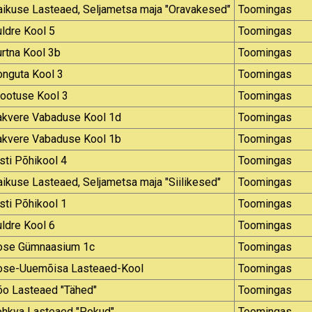
aikuse Lasteaed, Seljametsa maja "Oravakesed"
Toomingas
ldre Kool 5
Toomingas
rtna Kool 3b
Toomingas
onguta Kool 3
Toomingas
rootuse Kool 3
Toomingas
akvere Vabaduse Kool 1d
Toomingas
akvere Vabaduse Kool 1b
Toomingas
sti Põhikool 4
Toomingas
ikuse Lasteaed, Seljametsa maja "Siilikesed"
Toomingas
sti Põhikool 1
Toomingas
ldre Kool 6
Toomingas
ose Gümnaasium 1c
Toomingas
ose-Uuemõisa Lasteaed-Kool
Toomingas
õo Lasteaed "Tähed"
Toomingas
ohkva Lasteaed "Pokud"
Toomingas