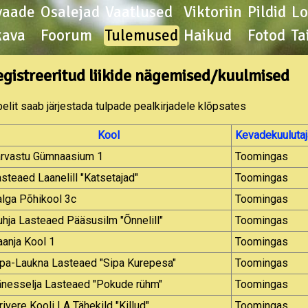
vaade
Osalejad
Vaatlused
Viktoriin
Pildid
L
kava
Foorum
Tulemused
Haikud
Fotod
Ta
egistreeritud liikide nägemised/kuulmised
elit saab järjestada tulpade pealkirjadele klõpsates
Kool
Kevadekuulutaj
arvastu Gümnaasium 1
Toomingas
steaed Laanelill "Katsetajad"
Toomingas
lga Põhikool 3c
Toomingas
hja Lasteaed Pääsusilm "Õnnelill"
Toomingas
anja Kool 1
Toomingas
ipa-Laukna Lasteaed "Sipa Kurepesa"
Toomingas
änesselja Lasteaed "Pokude rühm"
Toomingas
rivere Kooli LA Tähekild "Killud"
Toomingas