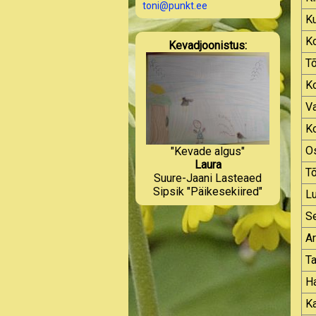
toni@punkt.ee
Ku
Ko
Kevadjoonistus:
T
K
Va
K
Os
"Kevade algus"
Laura
Tõ
Suure-Jaani Lasteaed
Sipsik "Päikesekiired"
Lu
S
Ar
Ta
Ha
Ka