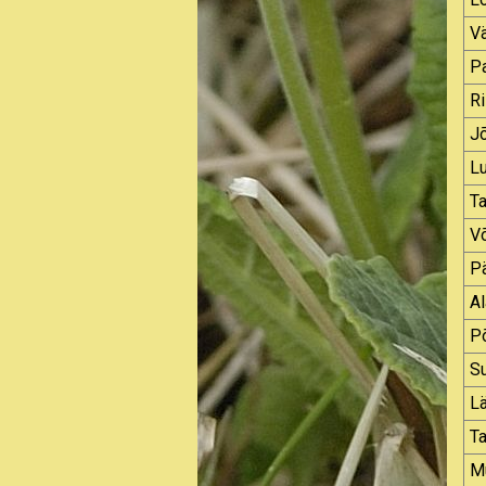
Vä
P
Ri
J
L
Ta
Võ
Pä
Al
Põ
Su
L
Ta
M