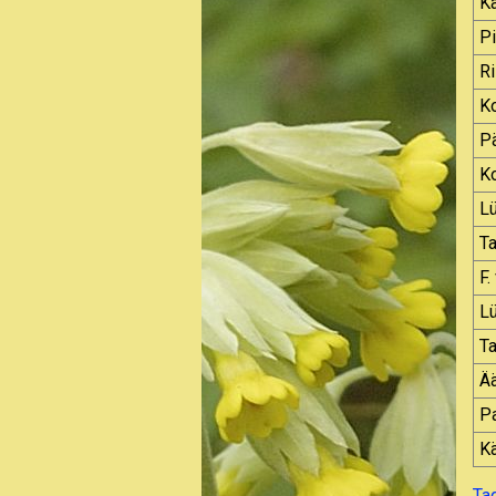
K
P
Ri
K
Pä
Ko
L
T
F.
L
Ta
Ä
Pa
Kä
Ta