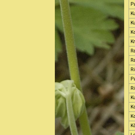
P
Ku
Ku
K
K
R
R
Ri
Pa
Ri
Ku
K
K
K
L