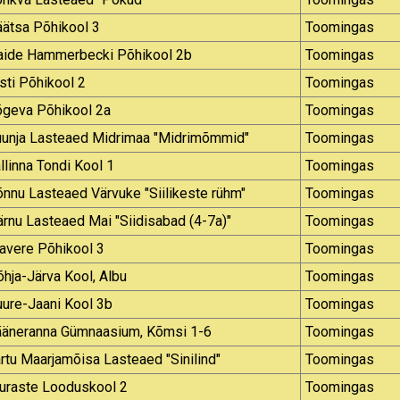
ätsa Põhikool 3
Toomingas
aide Hammerbecki Põhikool 2b
Toomingas
sti Põhikool 2
Toomingas
õgeva Põhikool 2a
Toomingas
uunja Lasteaed Midrimaa "Midrimõmmid"
Toomingas
llinna Tondi Kool 1
Toomingas
nnu Lasteaed Värvuke "Siilikeste rühm"
Toomingas
rnu Lasteaed Mai "Siidisabad (4-7a)"
Toomingas
avere Põhikool 3
Toomingas
hja-Järva Kool, Albu
Toomingas
ure-Jaani Kool 3b
Toomingas
ääneranna Gümnaasium, Kõmsi 1-6
Toomingas
rtu Maarjamõisa Lasteaed "Sinilind"
Toomingas
uraste Looduskool 2
Toomingas