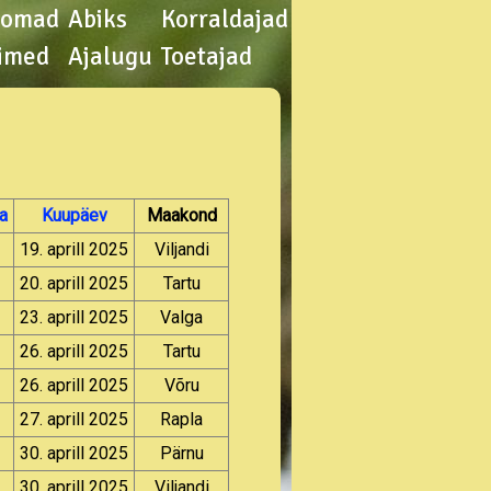
oomad
Abiks
Korraldajad
imed
Ajalugu
Toetajad
a
Kuupäev
Maakond
19. aprill 2025
Viljandi
20. aprill 2025
Tartu
23. aprill 2025
Valga
26. aprill 2025
Tartu
26. aprill 2025
Võru
27. aprill 2025
Rapla
30. aprill 2025
Pärnu
30. aprill 2025
Viljandi