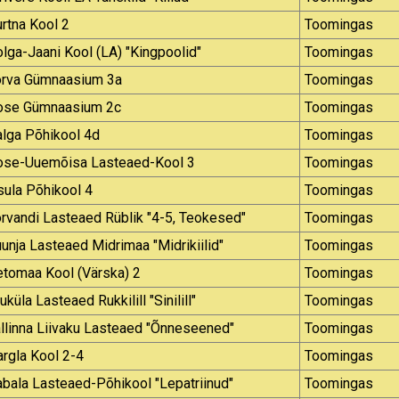
rtna Kool 2
Toomingas
lga-Jaani Kool (LA) "Kingpoolid"
Toomingas
õrva Gümnaasium 3a
Toomingas
ose Gümnaasium 2c
Toomingas
lga Põhikool 4d
Toomingas
ose-Uuemõisa Lasteaed-Kool 3
Toomingas
ula Põhikool 4
Toomingas
rvandi Lasteaed Rüblik "4-5, Teokesed"
Toomingas
unja Lasteaed Midrimaa "Midrikiilid"
Toomingas
etomaa Kool (Värska) 2
Toomingas
uküla Lasteaed Rukkilill "Sinilill"
Toomingas
llinna Liivaku Lasteaed "Õnneseened"
Toomingas
rgla Kool 2-4
Toomingas
bala Lasteaed-Põhikool "Lepatriinud"
Toomingas