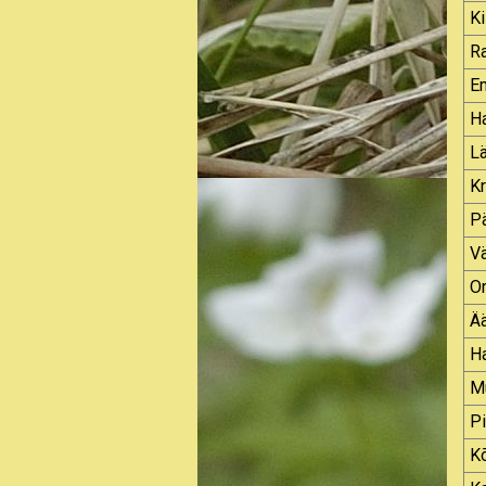
K
R
E
Ha
L
K
P
V
O
Ä
Ha
M
Pi
Kõ