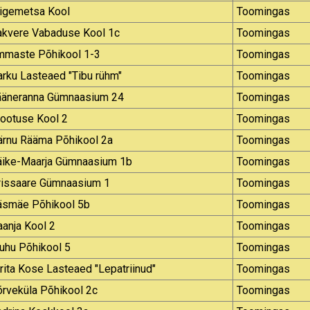
iigemetsa Kool
Toomingas
akvere Vabaduse Kool 1c
Toomingas
mmaste Põhikool 1-3
Toomingas
rku Lasteaed "Tibu rühm"
Toomingas
ääneranna Gümnaasium 24
Toomingas
rootuse Kool 2
Toomingas
ärnu Rääma Põhikool 2a
Toomingas
äike-Maarja Gümnaasium 1b
Toomingas
rissaare Gümnaasium 1
Toomingas
äsmäe Põhikool 5b
Toomingas
anja Kool 2
Toomingas
uhu Põhikool 5
Toomingas
rita Kose Lasteaed "Lepatriinud"
Toomingas
rveküla Põhikool 2c
Toomingas