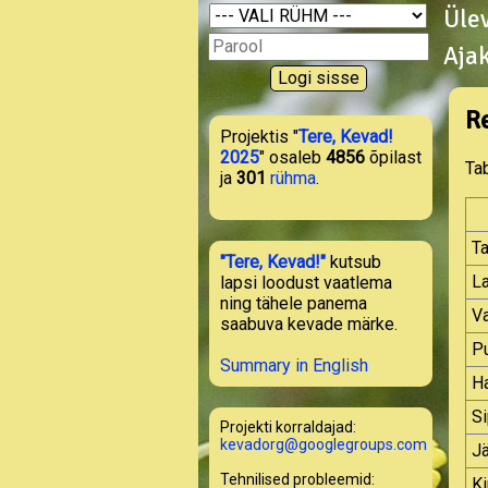
Üle
Aja
R
Projektis "
Tere, Kevad!
2025
" osaleb
4856
õpilast
Tab
ja
301
rühma
.
T
"Tere, Kevad!"
kutsub
La
lapsi loodust vaatlema
ning tähele panema
Va
saabuva kevade märke.
Pu
Summary in English
Ha
S
Projekti korraldajad:
kevadorg@googlegroups.com
J
Tehnilised probleemid:
Ki