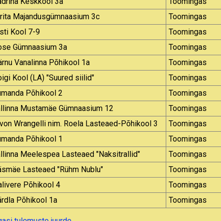
adrina Keskkool 3a
Toomingas
irita Majandusgümnaasium 3c
Toomingas
sti Kool 7-9
Toomingas
ose Gümnaasium 3a
Toomingas
rnu Vanalinna Põhikool 1a
Toomingas
igi Kool (LA) "Suured siilid"
Toomingas
ümanda Põhikool 2
Toomingas
allinna Mustamäe Gümnaasium 12
Toomingas
 von Wrangelli nim. Roela Lasteaed-Põhikool 3
Toomingas
ümanda Põhikool 1
Toomingas
llinna Meelespea Lasteaed "Naksitrallid"
Toomingas
äsmäe Lasteaed "Rühm Nublu"
Toomingas
livere Põhikool 4
Toomingas
rdla Põhikool 1a
Toomingas
gasi tulemuste juurde