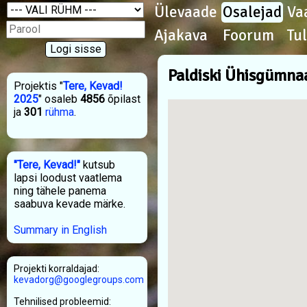
Ülevaade
Osalejad
Va
Ajakava
Foorum
Tu
Paldiski Ühisgümna
Projektis "
Tere, Kevad!
2025
" osaleb
4856
õpilast
ja
301
rühma
.
"Tere, Kevad!"
kutsub
lapsi loodust vaatlema
ning tähele panema
saabuva kevade märke.
Summary in English
Projekti korraldajad:
kevadorg@googlegroups.com
Tehnilised probleemid: