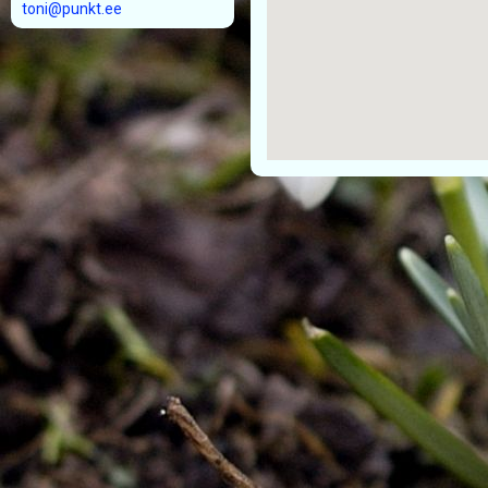
toni@punkt.ee