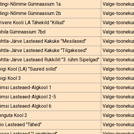
ilingi-Nõmme Gümnaasium 1a
Valge-tooneku
ilingi-Nõmme Gümnaasium 2b
Valge-tooneku
rivere Kooli LA Tähekild "Killud"
Valge-tooneku
ohila Gümnaasium 7bd
Valge-tooneku
ohtla-Järve Lasteaed Kakuke "Mesilased"
Valge-tooneku
htla-Järve Lasteaed Kakuke "Tilgakesed"
Valge-tooneku
htla-Järve Lasteaed Rukkilill "3. rühm Sipelgad"
Valge-tooneku
igi Kool (LA) "Suured siilid"
Valge-tooneku
igi Kool 3
Valge-tooneku
õmsi Lasteaed-Algkool 1
Valge-tooneku
õmsi Lasteaed-Algkool 2-5
Valge-tooneku
õmsi Lasteaed-Algkool 6
Valge-tooneku
onguta Kool 2
Valge-tooneku
õo Lasteaed "Tähed"
Valge-tooneku
osa Lasteaed "Lepatriinud"
Valge-tooneku