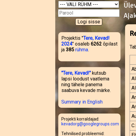
Üle
Aja
R
Projektis "
Tere, Kevad!
2024
" osaleb
6262
õpilast
Tab
ja
385
rühma
.
A
"Tere, Kevad!"
kutsub
Al
lapsi loodust vaatlema
ning tähele panema
Al
saabuva kevade märke.
Ar
Summary in English
Ar
A
Projekti korraldajad:
kevadorg@googlegroups.com
C.
Tehnilised probleemid:
E