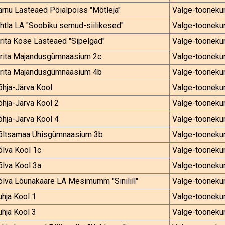
rnu Lasteaed Pöialpoiss "Mõtleja"
Valge-tooneku
htla LA "Soobiku semud-siilikesed"
Valge-tooneku
rita Kose Lasteaed "Sipelgad"
Valge-tooneku
irita Majandusgümnaasium 2c
Valge-tooneku
irita Majandusgümnaasium 4b
Valge-tooneku
hja-Järva Kool
Valge-tooneku
hja-Järva Kool 2
Valge-tooneku
hja-Järva Kool 4
Valge-tooneku
õltsamaa Ühisgümnaasium 3b
Valge-tooneku
lva Kool 1c
Valge-tooneku
lva Kool 3a
Valge-tooneku
lva Lõunakaare LA Mesimumm "Sinilill"
Valge-tooneku
hja Kool 1
Valge-tooneku
hja Kool 3
Valge-tooneku