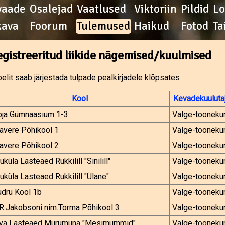
vaade
Osalejad
Vaatlused
Viktoriin
Pildid
L
kava
Foorum
Tulemused
Haikud
Fotod
Ta
egistreeritud liikide nägemised/kuulmised
elit saab järjestada tulpade pealkirjadele klõpsates
Kool
Kevadekuuluta
bja Gümnaasium 1-3
Valge-tooneku
avere Põhikool 1
Valge-tooneku
avere Põhikool 2
Valge-tooneku
uküla Lasteaed Rukkilill "Sinilill"
Valge-tooneku
uküla Lasteaed Rukkilill "Ülane"
Valge-tooneku
udru Kool 1b
Valge-tooneku
R.Jakobsoni nim.Torma Põhikool 3
Valge-tooneku
lva Lasteaed Murumuna "Mesimummid"
Valge-tooneku