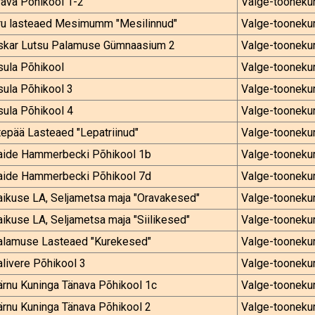
ava Põhikool 1-2
Valge-tooneku
ru lasteaed Mesimumm "Mesilinnud"
Valge-tooneku
skar Lutsu Palamuse Gümnaasium 2
Valge-tooneku
sula Põhikool
Valge-tooneku
ula Põhikool 3
Valge-tooneku
ula Põhikool 4
Valge-tooneku
epää Lasteaed "Lepatriinud"
Valge-tooneku
aide Hammerbecki Põhikool 1b
Valge-tooneku
aide Hammerbecki Põhikool 7d
Valge-tooneku
ikuse LA, Seljametsa maja "Oravakesed"
Valge-tooneku
ikuse LA, Seljametsa maja "Siilikesed"
Valge-tooneku
alamuse Lasteaed "Kurekesed"
Valge-tooneku
livere Põhikool 3
Valge-tooneku
rnu Kuninga Tänava Põhikool 1c
Valge-tooneku
rnu Kuninga Tänava Põhikool 2
Valge-tooneku