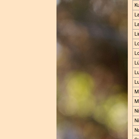
Ku
L
L
Li
L
L
L
Lu
Lu
Me
M
N
N
N