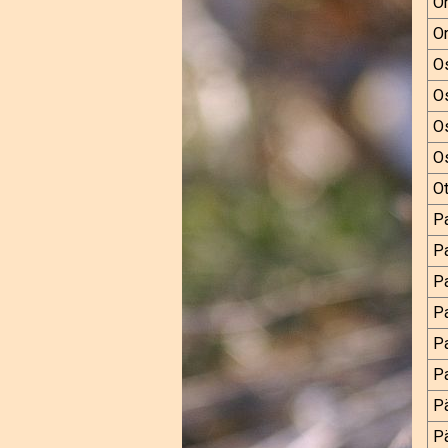
Or
O
O
O
Os
Os
Ot
P
P
Pa
Pa
P
Pa
Pä
Pä