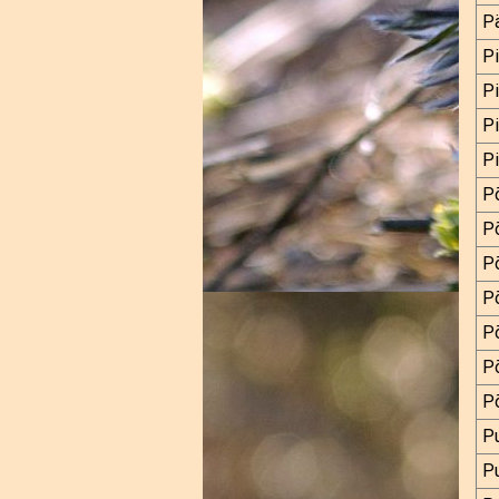
Pä
Pi
Pi
P
P
Põ
Põ
Põ
P
Põ
Põ
Põ
Pu
Pu