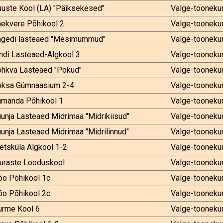
uste Kool (LA) "Päiksekesed"
Valge-tooneku
aekvere Põhikool 2
Valge-tooneku
agedi lasteaed "Mesimummud"
Valge-tooneku
ndi Lasteaed-Algkool 3
Valge-tooneku
ohkva Lasteaed "Pokud"
Valge-tooneku
oksa Gümnaasium 2-4
Valge-tooneku
ümanda Põhikool 1
Valge-tooneku
unja Lasteaed Midrimaa "Midrikiisud"
Valge-tooneku
unja Lasteaed Midrimaa "Midrilinnud"
Valge-tooneku
tsküla Algkool 1-2
Valge-tooneku
uraste Looduskool
Valge-tooneku
õo Põhikool 1c
Valge-tooneku
õo Põhikool 2c
Valge-tooneku
urme Kool 6
Valge-tooneku