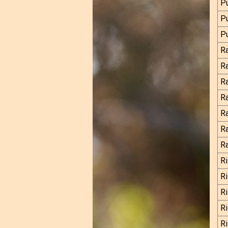
P
Pu
Pu
R
R
R
R
R
Ra
Ra
Ri
Ri
Ri
Ri
Ri