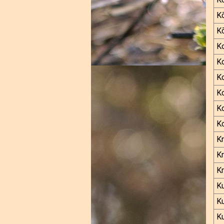
Kõ
Kõ
K
K
K
K
K
K
K
K
K
Ku
K
K