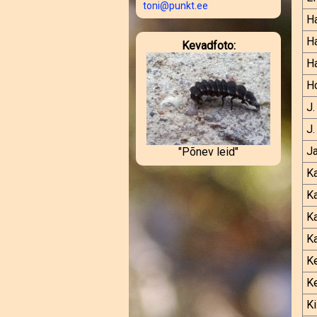
toni@punkt.ee
Ha
Ha
Kevadfoto:
Ha
Ho
J.
J.
J
"Põnev leid"
K
K
K
Ka
Ke
Ke
K