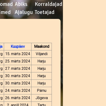
oomad
Abiks
Korraldajad
imed
Ajalugu
Toetajad
ja
Kuupäev
Maakond
rg
15. märts 2024
Viljandi
rg
25. märts 2024
Harju
rg
27. märts 2024
Harju
rg
30. märts 2024
Harju
rg
30. märts 2024
Harju
rg
24. märts 2024
Pärnu
rg
26. märts 2024
Jõgeva
rg
2. aprill 2024
Tartu