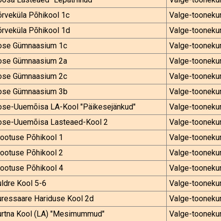
rveküla Põhikool 1c
Valge-tooneku
rveküla Põhikool 1d
Valge-tooneku
ose Gümnaasium 1c
Valge-tooneku
ose Gümnaasium 2a
Valge-tooneku
ose Gümnaasium 2c
Valge-tooneku
ose Gümnaasium 3b
Valge-tooneku
ose-Uuemõisa LA-Kool "Päikesejänkud"
Valge-tooneku
ose-Uuemõisa Lasteaed-Kool 2
Valge-tooneku
rootuse Põhikool 1
Valge-tooneku
rootuse Põhikool 2
Valge-tooneku
rootuse Põhikool 4
Valge-tooneku
ldre Kool 5-6
Valge-tooneku
uressaare Hariduse Kool 2d
Valge-tooneku
urtna Kool (LA) "Mesimummud"
Valge-tooneku