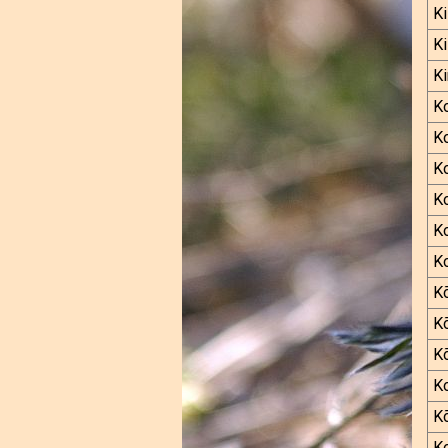
K
K
Ki
K
K
Ko
Ko
Ko
Ko
K
K
K
K
K
Ko