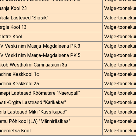
anja Kool 23
Valge-tooneku
ljala Lasteaed "Sipsik"
Valge-tooneku
rgla Kool 13
Valge-tooneku
lstre Kool
Valge-tooneku
 V. Veski nim Maarja-Magdaleena PK 3
Valge-tooneku
 V. Veski nim Maarja-Magdaleena PK 5
Valge-tooneku
akob Westholmi Gümnaasium 3a
Valge-tooneku
adrina Keskkool 1c
Valge-tooneku
adrina Keskkool 2a
Valge-tooneku
anepi Lasteaed Rõõmutare "Naerupall"
Valge-tooneku
sti-Orgita Lasteaed "Karikakar"
Valge-tooneku
ila Lasteaed Miki "Kassikäpad"
Valge-tooneku
rnu Põhikool (LA) "Männiriisikas"
Valge-tooneku
iigemetsa Kool
Valge-tooneku